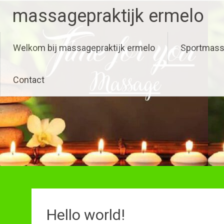
Ga
massagepraktijk ermelo
naar
de
inhoud
Welkom bij massagepraktijk ermelo
Sportmas
Contact
Hello world!