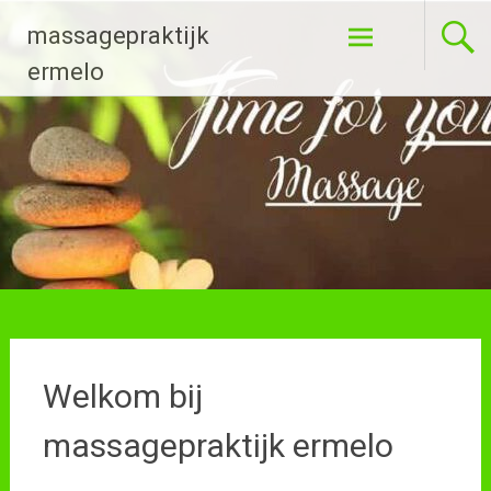
Ga
massagepraktijk
naar
de
ermelo
inhoud
Welkom bij
massagepraktijk ermelo